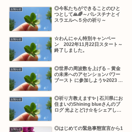
◎今私たちができることのひと
お知らせ
つとして🙏🌈～パレスチナとイ
スラエルへ５分の祈り～
☆わんにゃん特別キャンペー
お知らせ
ン 2022年11月22日スタート～
終了しました。
◎世界の周波数を上げる – 黄金
お知らせ
の未来へのアセンションパワー
ブースト に参加しよう✨2023 年
10 月 22 日
◎祈り方教えます✨ | 石川県にお
お知らせ
住まいのShining blueさんのブ
ログ 光よとどけ☆をシェアしま
す！
◎はじめての緊急事態宣言から1
お知らせ