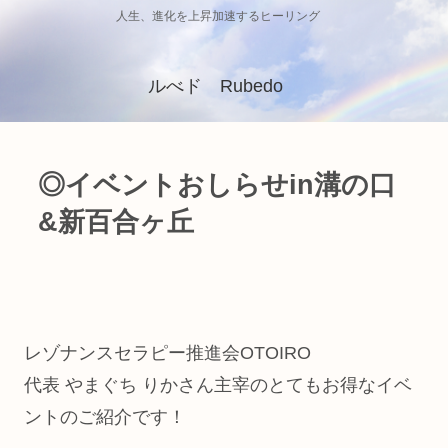
人生、進化を上昇加速するヒーリング
ルべド Rubedo
◎イベントおしらせin溝の口
&新百合ヶ丘
レゾナンスセラピー推進会OTOIRO
代表 やまぐち りかさん主宰のとてもお得なイベ
ントのご紹介です！