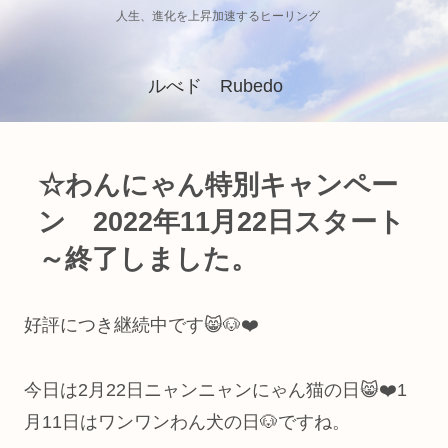
人生、進化を上昇加速するヒーリング
ルべド Rubedo
☆わんにゃん特別キャンペー
ン 2022年11月22日スタート
～終了しました。
好評につき継続中です😸🐶❤️
今日は2月22日ニャンニャンにゃん猫の日😸❤️1
月11日はワンワンわん犬の日🐶ですね。