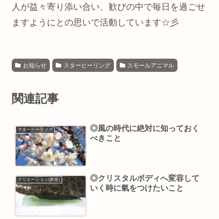
人が益々寄り添い合い、歓びの中で毎日を過ごせ
ますようにとの思いで活動しています☆彡
お知らせ
スターヒーリング
スモールアニマル
関連記事
◎風の時代に絶対に知っておく
スターヒーリング
べきこと
◎クリスタルボディへ変容して
クリエーション(創造)
いく時に氣をつけたいこと