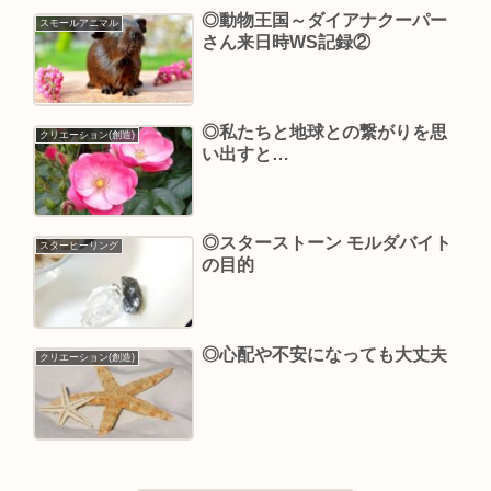
◎動物王国～ダイアナクーパー
スモールアニマル
さん来日時WS記録②
◎私たちと地球との繋がりを思
クリエーション(創造)
い出すと…
◎スターストーン モルダバイト
スターヒーリング
の目的
◎心配や不安になっても大丈夫
クリエーション(創造)